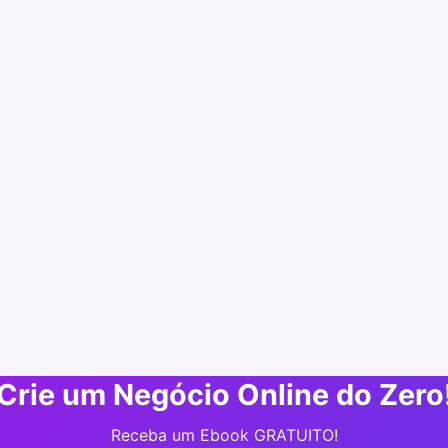
Crie um Negócio Online do Zero
Receba um Ebook GRATUITO!