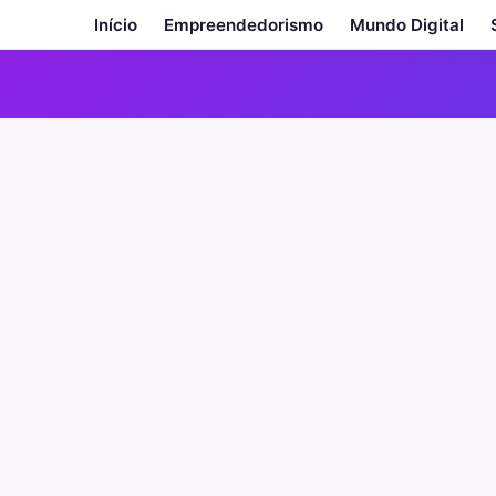
Início
Empreendedorismo
Mundo Digital