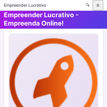
🔍
Empreender Lucrativo
☰
M
e
Empreender Lucrativo -
n
u
Empreenda Online!