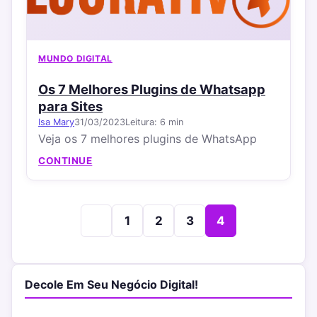
MUNDO DIGITAL
Os 7 Melhores Plugins de Whatsapp
para Sites
Isa Mary
31/03/2023
Leitura: 6 min
Veja os 7 melhores plugins de WhatsApp
CONTINUE
1
2
3
4
P
á
g
Decole Em Seu Negócio Digital!
i
n